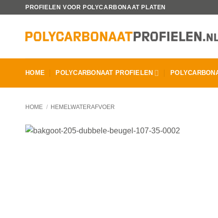
Ga
PROFIELEN VOOR POLYCARBONAAT PLATEN
naar
inhoud
HOME
POLYCARBONAAT PROFIELEN
POLYCARBONA
HOME
/
HEMELWATERAFVOER