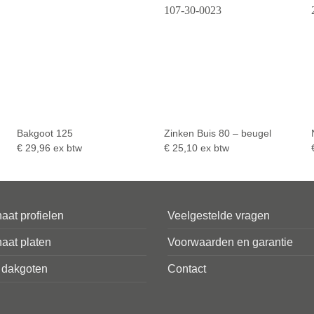
Bakgoot 125
Zinken Buis 80 – beugel
€
29,96
ex btw
€
25,10
ex btw
aat profielen
Veelgestelde vragen
aat platen
Voorwaarden en garantie
 dakgoten
Contact