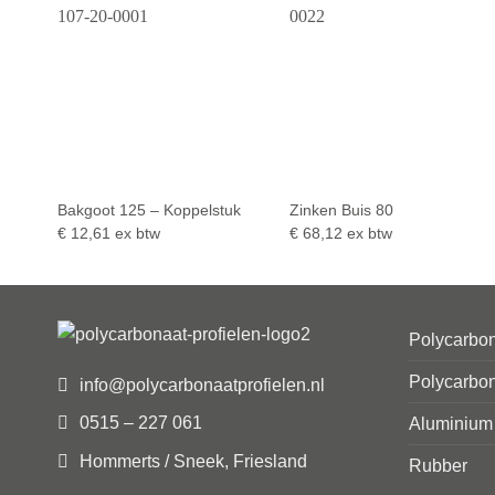
Bakgoot 125 – Koppelstuk
Zinken Buis 80
€
12,61
ex btw
€
68,12
ex btw
Polycarbon
Polycarbon
info@polycarbonaatprofielen.nl
0515 – 227 061
Aluminium
Hommerts / Sneek, Friesland
Rubber