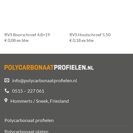
RVS Boorschroef 4,8×19
RVS Houtschroef 5.50
€
0,08
ex btw
€
0,18
ex btw
info@polycarbonaatprofielen.nl
0515 – 227 061
Hommerts / Sneek, Friesland
Polycarbonaat profielen
Polycarbonaat platen