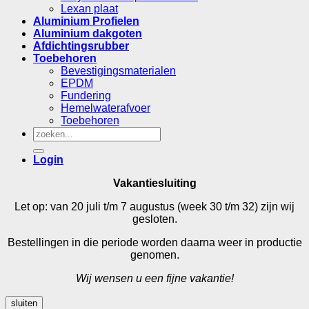
Lexan plaat
Aluminium Profielen
Aluminium dakgoten
Afdichtingsrubber
Toebehoren
Bevestigingsmaterialen
EPDM
Fundering
Hemelwaterafvoer
Toebehoren
Zoeken
naar:
Login
Vakantiesluiting
Let op: van 20 juli t/m 7 augustus (week 30 t/m 32) zijn wij
gesloten.
Bestellingen in die periode worden daarna weer in productie
genomen.
Wij wensen u een fijne vakantie!
sluiten