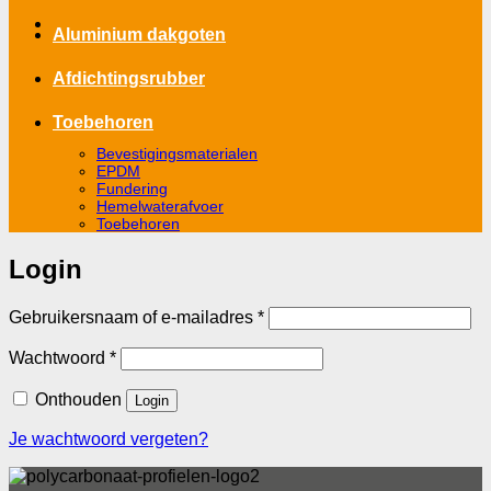
Aluminium dakgoten
Afdichtingsrubber
Toebehoren
Bevestigingsmaterialen
EPDM
Fundering
Hemelwaterafvoer
Toebehoren
Login
Vereist
Gebruikersnaam of e-mailadres
*
Vereist
Wachtwoord
*
Onthouden
Login
Je wachtwoord vergeten?