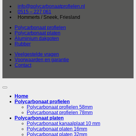
info@polycarbonaatprofielen.nl
0515 – 227 061
Hommerts / Sneek, Friesland
Polycarbonaat profielen
Polycarbonaat platen
Aluminium dakgoten
Rubber
Veelgestelde vragen
Voorwaarden en garantie
Contact
Home
Polycarbonaat profielen
Polycarbonaat profielen 58mm
Polycarbonaat profielen 78mm
Polycarbonaat platen
Polycarbonaat kanaalplaat 10 mm
Polycarbonaat platen 16mm
Polycarbonaat platen 32mm