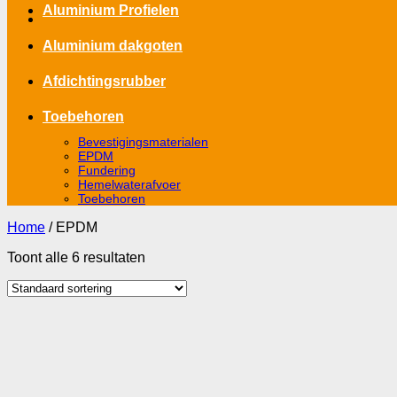
Aluminium Profielen
Aluminium dakgoten
Afdichtingsrubber
Toebehoren
Bevestigingsmaterialen
EPDM
Fundering
Hemelwaterafvoer
Toebehoren
Home
/
EPDM
Toont alle 6 resultaten