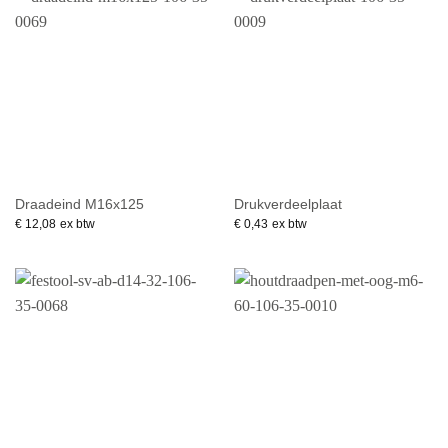
Draadeind M16x125
Drukverdeelplaat
€
12,08
ex btw
€
0,43
ex btw