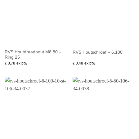
RVS Houtdraadbout M8.80 –
RVS Houtschroef – 6.100
Ring 25
€
0,78
ex btw
€
0,48
ex btw