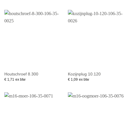
Houtschroef 8.300
Kozijnplug 10.120
€
1,71
ex btw
€
1,09
ex btw