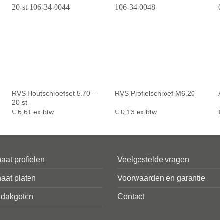
RVS Houtschroefset 5.70 –
RVS Profielschroef M6.20
20 st.
€
6,61
ex btw
€
0,13
ex btw
aat profielen
Veelgestelde vragen
aat platen
Voorwaarden en garantie
 dakgoten
Contact