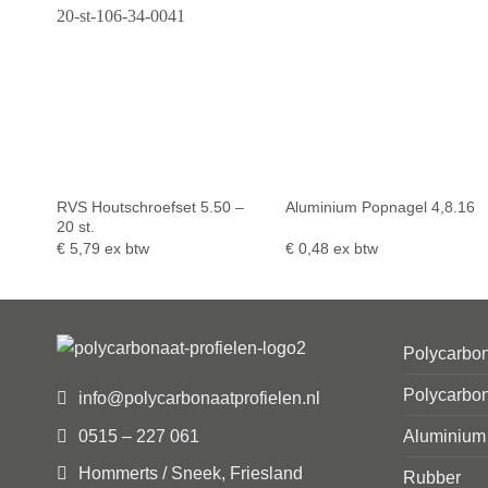
RVS Houtschroefset 5.50 –
Aluminium Popnagel 4,8.16
20 st.
€
5,79
ex btw
€
0,48
ex btw
Polycarbon
Polycarbon
info@polycarbonaatprofielen.nl
0515 – 227 061
Aluminium
Hommerts / Sneek, Friesland
Rubber