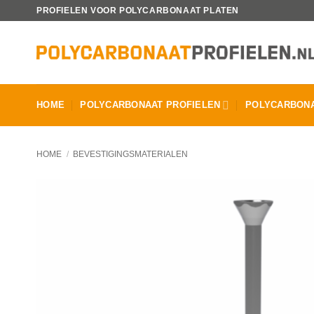
Ga
PROFIELEN VOOR POLYCARBONAAT PLATEN
naar
inhoud
HOME
POLYCARBONAAT PROFIELEN
POLYCARBONA
HOME
/
BEVESTIGINGSMATERIALEN