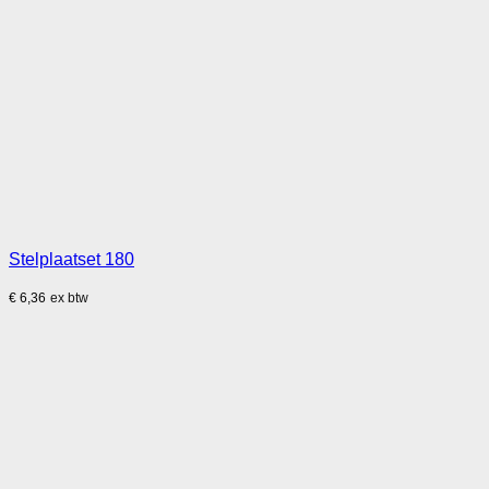
Stelplaatset 180
€
6,36
ex btw