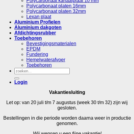
Polycarbonaat kanaalplaat 10 mm
Polycarbonaat platen 16mm
Polycarbonaat platen 32mm
Lexan plaat
Aluminium Profielen
Aluminium dakgoten
Afdichtingsrubber
Toebehoren
Bevestigingsmaterialen
EPDM
Fundering
Hemelwaterafvoer
Toebehoren
Zoeken
naar:
Login
Vakantiesluiting
Let op: van 20 juli t/m 7 augustus (week 30 t/m 32) zijn wij
gesloten.
Bestellingen in die periode worden daarna weer in productie
genomen.
Wij wensen u een fijne vakantie!