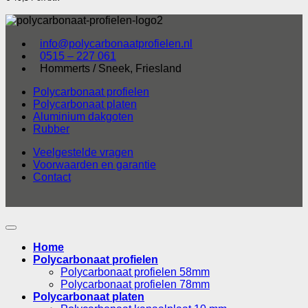
info@polycarbonaatprofielen.nl
0515 – 227 061
Hommerts / Sneek, Friesland
Polycarbonaat profielen
Polycarbonaat platen
Aluminium dakgoten
Rubber
Veelgestelde vragen
Voorwaarden en garantie
Contact
Home
Polycarbonaat profielen
Polycarbonaat profielen 58mm
Polycarbonaat profielen 78mm
Polycarbonaat platen