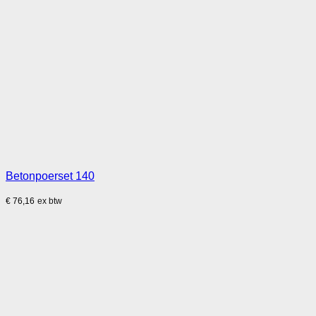
Betonpoerset 140
€
76,16
ex btw