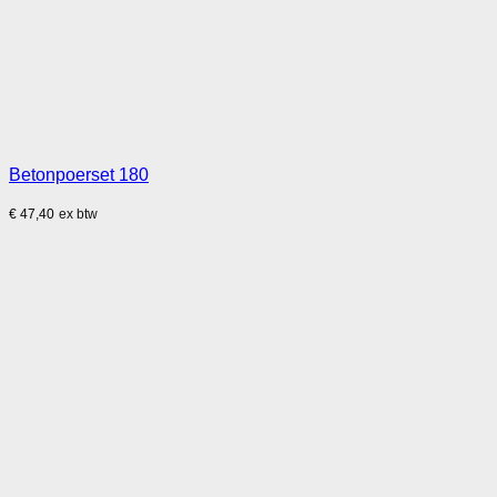
Betonpoerset 180
€
47,40
ex btw