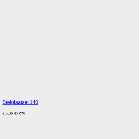
Stelplaatset 140
€
6,36
ex btw