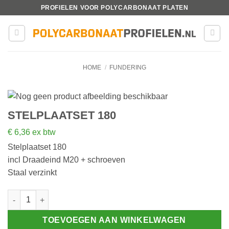
Ga
PROFIELEN VOOR POLYCARBONAAT PLATEN
naar
inhoud
HOME
/
FUNDERING
STELPLAATSET 180
€
6,36
ex btw
Stelplaatset 180
incl Draadeind M20 + schroeven
Staal verzinkt
Stelplaatset 180 aantal
TOEVOEGEN AAN WINKELWAGEN