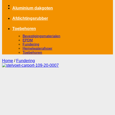
Aluminium dakgoten
Afdichtingsrubber
Toebehoren
Bevestigingsmaterialen
EPDM
Fundering
Hemelwaterafvoer
Toebehoren
Home
/
Fundering