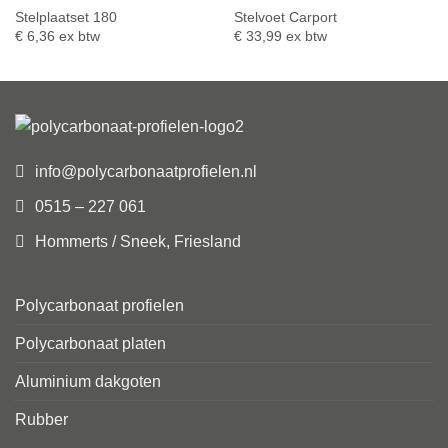
Stelplaatset 180
Stelvoet Carport
€
6,36
ex btw
€
33,99
ex btw
info@polycarbonaatprofielen.nl
0515 – 227 061
Hommerts / Sneek, Friesland
Polycarbonaat profielen
Polycarbonaat platen
Aluminium dakgoten
Rubber