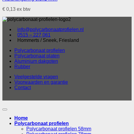
€
0,13
ex btw
info@polycarbonaatprofielen.nl
0515 – 227 061
Hommerts / Sneek, Friesland
Polycarbonaat profielen
Polycarbonaat platen
Aluminium dakgoten
Rubber
Veelgestelde vragen
Voorwaarden en garantie
Contact
Home
Polycarbonaat profielen
Polycarbonaat profielen 58mm