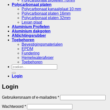
Polycarbonaat profielen 78mm
Polycarbonaat platen
Polycarbonaat kanaalplaat 10 mm
Polycarbonaat platen 16mm
Polycarbonaat platen 32mm
Lexan plaat
Aluminium Profielen
Aluminium dakgoten
Afdichtingsrubber
Toebehoren
Bevestigingsmaterialen
EPDM
Fundering
Hemelwaterafvoer
Toebehoren
Zoeken
naar:
Login
Login
Vereist
Gebruikersnaam of e-mailadres
*
Vereist
Wachtwoord
*