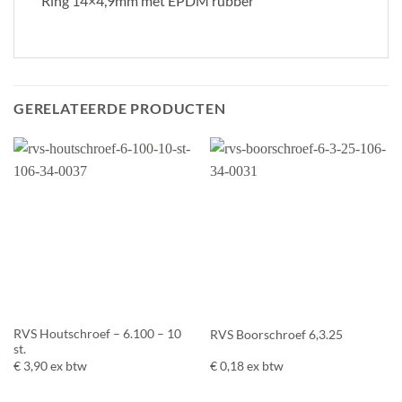
Ring 14×4,9mm met EPDM rubber
GERELATEERDE PRODUCTEN
RVS Houtschroef – 6.100 – 10
RVS Boorschroef 6,3.25
st.
€
3,90
ex btw
€
0,18
ex btw