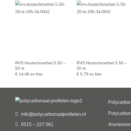
RVS Houtschroefset 5.50 –
RVS Houtschroefset 5.50 –
50 st.
20 st.
€
14,46
ex btw
€
5,79
ex btw
Polycarbon
Polycarbon
info@polycarbonaatprofielen.nl
0515 – 227 061
Aluminium