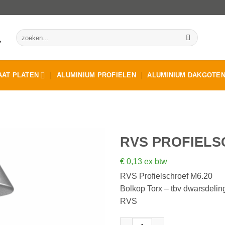
Zoeken
naar:
AT PLATEN
ALUMINIUM PROFIELEN
ALUMINIUM DAKGOTE
RVS PROFIELS
€
0,13
ex btw
RVS Profielschroef M6.20
Bolkop Torx – tbv dwarsdeli
RVS
RVS Profielschroef M6.20 aant