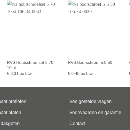
RVS Houtschroefset 5.70 –
RVS Boorschroef 5,5.50
10 st.
€
3,31
ex btw
€
0,48
ex btw
aat profielen
Veelgestelde vragen
aat platen
Voorwaarden en garantie
 dakgoten
Contact