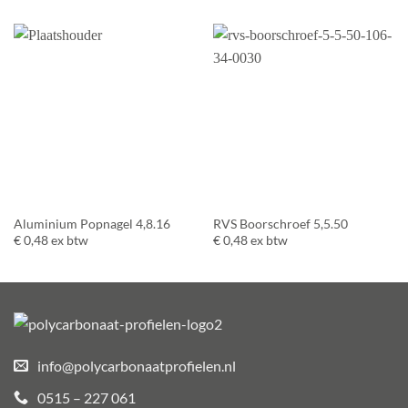
Aluminium Popnagel 4,8.16
RVS Boorschroef 5,5.50
€
0,48
ex btw
€
0,48
ex btw
info@polycarbonaatprofielen.nl
0515 – 227 061