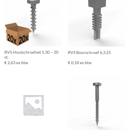
RVS Houtschroefset 5.30 – 20
RVS Boorschroef 6,3.25
st.
€
2,63
ex btw
€
0,18
ex btw