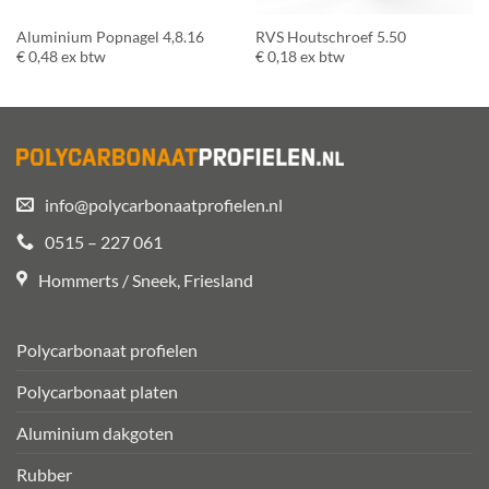
Aluminium Popnagel 4,8.16
RVS Houtschroef 5.50
€
0,48
ex btw
€
0,18
ex btw
info@polycarbonaatprofielen.nl
0515 – 227 061
Hommerts / Sneek, Friesland
Polycarbonaat profielen
Polycarbonaat platen
Aluminium dakgoten
Rubber