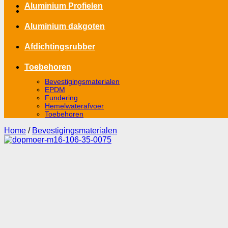
Aluminium Profielen
Aluminium dakgoten
Afdichtingsrubber
Toebehoren
Bevestigingsmaterialen
EPDM
Fundering
Hemelwaterafvoer
Toebehoren
Home
/
Bevestigingsmaterialen