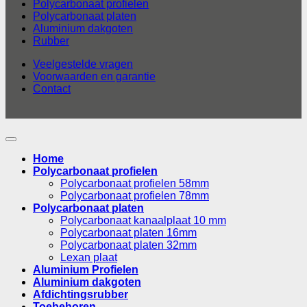
Polycarbonaat profielen
Polycarbonaat platen
Aluminium dakgoten
Rubber
Veelgestelde vragen
Voorwaarden en garantie
Contact
Home
Polycarbonaat profielen
Polycarbonaat profielen 58mm
Polycarbonaat profielen 78mm
Polycarbonaat platen
Polycarbonaat kanaalplaat 10 mm
Polycarbonaat platen 16mm
Polycarbonaat platen 32mm
Lexan plaat
Aluminium Profielen
Aluminium dakgoten
Afdichtingsrubber
Toebehoren