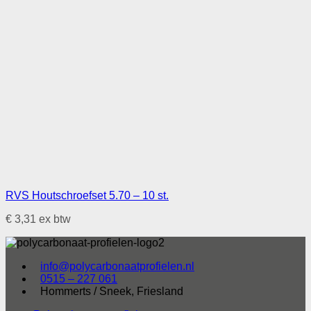
RVS Houtschroefset 5.70 – 10 st.
€
3,31
ex btw
info@polycarbonaatprofielen.nl
0515 – 227 061
Hommerts / Sneek, Friesland