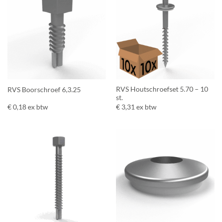
RVS Houtschroefset 5.70 – 10
RVS Boorschroef 6,3.25
st.
€
0,18
ex btw
€
3,31
ex btw