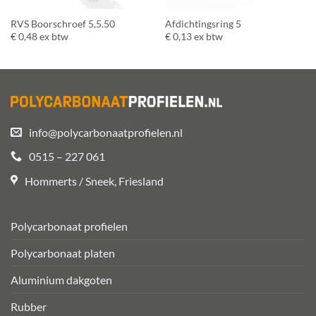
RVS Boorschroef 5,5.50
Afdichtingsring 5
€
0,48
ex btw
€
0,13
ex btw
info@polycarbonaatprofielen.nl
0515 – 227 061
Hommerts / Sneek, Friesland
Polycarbonaat profielen
Polycarbonaat platen
Aluminium dakgoten
Rubber