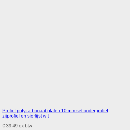
Profiel polycarbonaat platen 10 mm set onderprofiel,
zijprofiel en sierlijst wit
€
39,49
ex btw