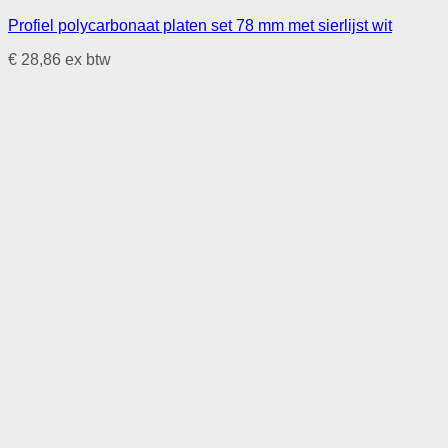
Profiel polycarbonaat platen set 78 mm met sierlijst wit
€
28,86
ex btw