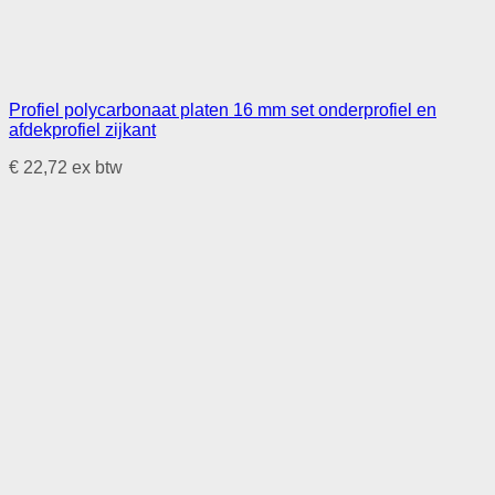
Profiel polycarbonaat platen 16 mm set onderprofiel en
afdekprofiel zijkant
€
22,72
ex btw