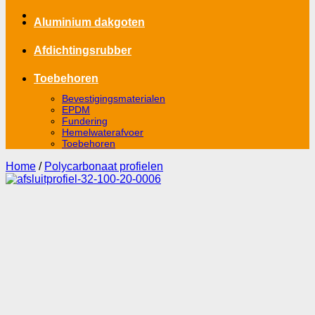
Aluminium dakgoten
Afdichtingsrubber
Toebehoren
Bevestigingsmaterialen
EPDM
Fundering
Hemelwaterafvoer
Toebehoren
Home
/
Polycarbonaat profielen