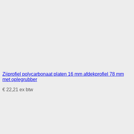
Zijprofiel polycarbonaat platen 16 mm afdekprofiel 78 mm
met oplegrubber
€
22,21
ex btw