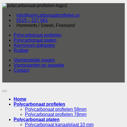
info@polycarbonaatprofielen.nl
0515 – 227 061
Hommerts / Sneek, Friesland
Polycarbonaat profielen
Polycarbonaat platen
Aluminium dakgoten
Rubber
Veelgestelde vragen
Voorwaarden en garantie
Contact
Home
Polycarbonaat profielen
Polycarbonaat profielen 58mm
Polycarbonaat profielen 78mm
Polycarbonaat platen
Polycarbonaat kanaalplaat 10 mm