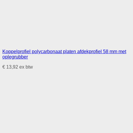
Koppelprofiel polycarbonaat platen afdekprofiel 58 mm met
oplegrubber
€
13,92
ex btw