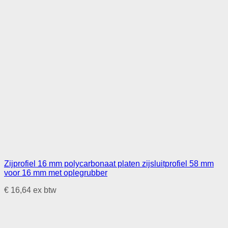
Zijprofiel 16 mm polycarbonaat platen zijsluitprofiel 58 mm
voor 16 mm met oplegrubber
€
16,64
ex btw