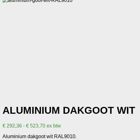
ALUMINIUM DAKGOOT WIT
Prijsklasse:
€
292,36
-
€
523,70
ex btw
€ 292,36
Aluminium dakgoot wit RAL9010.
tot