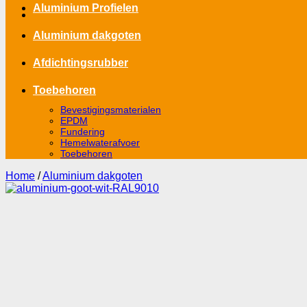
Aluminium Profielen
Aluminium dakgoten
Afdichtingsrubber
Toebehoren
Bevestigingsmaterialen
EPDM
Fundering
Hemelwaterafvoer
Toebehoren
Home
/
Aluminium dakgoten