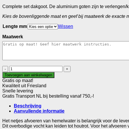
€ 523,70
Complete set dakgoot. De aluminium goten zijn te verlengen/
Kies de bovenliggende maat en geef bij maatwerk de exacte 
Lengte mm
Wissen
Maatwerk
Aluminium
dakgoot
Toevoegen aan winkelwagen
wit
Gratis op maat!
aantal
Kwaliteit uit Friesland
Snelle levering
Gratis Transport NL bij bestelling vanaf 750,-!
Beschrijving
Aanvullende informatie
Het netjes afvoeren van hemelwater is belangrijk voor de lev
Dit overbodige vocht kan leiden tot houtrot. Voor het afvoere