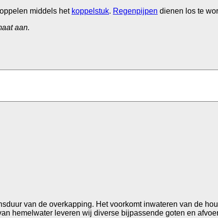
koppelen middels het
koppelstuk
.
Regenpijpen
dienen los te wo
maat aan.
ensduur van de overkapping. Het voorkomt inwateren van de hout
n van hemelwater leveren wij diverse bijpassende goten en afvoer