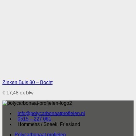
Zinken Buis 80 – Bocht
€
17,48
ex btw
info@polycarbonaatprofielen.nl
0515 – 227 061
Hommerts / Sneek, Friesland
Polycarbonaat profielen