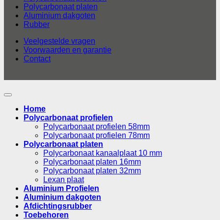
Polycarbonaat platen
Aluminium dakgoten
Rubber
Veelgestelde vragen
Voorwaarden en garantie
Contact
Home
Polycarbonaat profielen
Polycarbonaat profielen 58mm
Polycarbonaat profielen 78mm
Polycarbonaat platen
Polycarbonaat kanaalplaat 10 mm
Polycarbonaat platen 16mm
Polycarbonaat platen 32mm
Lexan plaat
Aluminium Profielen
Aluminium dakgoten
Afdichtingsrubber
Toebehoren