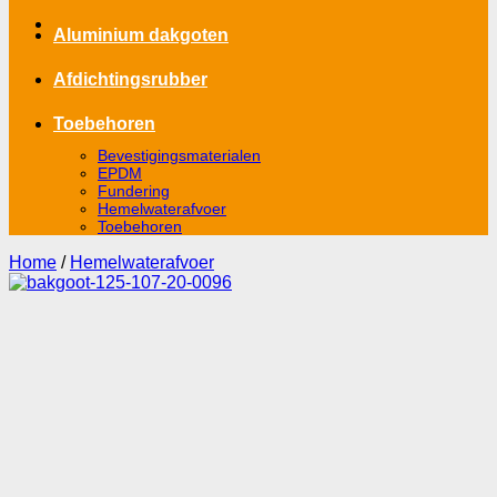
Aluminium dakgoten
Afdichtingsrubber
Toebehoren
Bevestigingsmaterialen
EPDM
Fundering
Hemelwaterafvoer
Toebehoren
Home
/
Hemelwaterafvoer