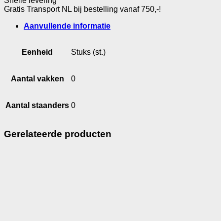
Snelle levering
aantal
Gratis Transport NL bij bestelling vanaf 750,-!
Aanvullende informatie
Eenheid
Stuks (st.)
Aantal vakken
0
Aantal staanders
0
Gerelateerde producten