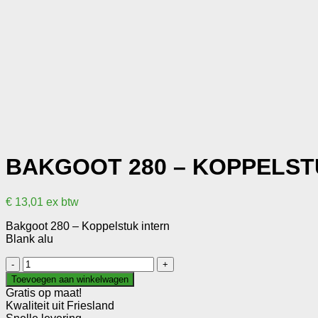
BAKGOOT 280 – KOPPELST
€
13,01
ex btw
Bakgoot 280 – Koppelstuk intern
Blank alu
Bakgoot
280
Toevoegen aan winkelwagen
-
Gratis op maat!
Koppelstuk
Kwaliteit uit Friesland
intern