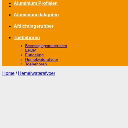
Aluminium Profielen
Aluminium dakgoten
Afdichtingsrubber
Toebehoren
Bevestigingsmaterialen
EPDM
Fundering
Hemelwaterafvoer
Toebehoren
Home
/
Hemelwaterafvoer