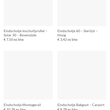
Eindschotje Inschuifprofiel –
Eindschotje 60 – Sierlijst –
Solar 30 – Bovenzijde
Hoog
€
7,50
ex btw
€
3,42
ex btw
Eindschotje Montagerail
Eindschotje Bakgoot – Carport
€
10,78
ex btw
€
8,78
ex btw