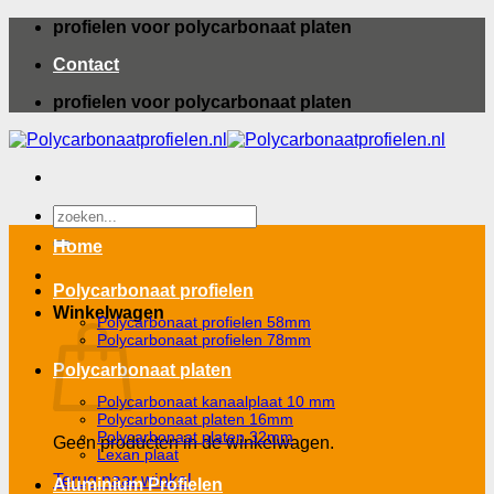
Ga
profielen voor polycarbonaat platen
naar
Contact
inhoud
profielen voor polycarbonaat platen
Zoeken
naar:
Home
Polycarbonaat profielen
Winkelwagen
Polycarbonaat profielen 58mm
Polycarbonaat profielen 78mm
Polycarbonaat platen
Polycarbonaat kanaalplaat 10 mm
Polycarbonaat platen 16mm
Polycarbonaat platen 32mm
Geen producten in de winkelwagen.
Lexan plaat
Terug naar winkel
Aluminium Profielen