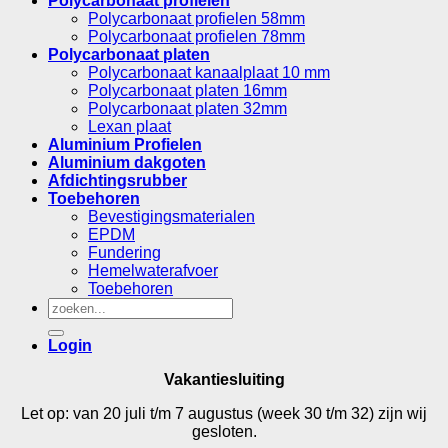
Polycarbonaat profielen
Polycarbonaat profielen 58mm
Polycarbonaat profielen 78mm
Polycarbonaat platen
Polycarbonaat kanaalplaat 10 mm
Polycarbonaat platen 16mm
Polycarbonaat platen 32mm
Lexan plaat
Aluminium Profielen
Aluminium dakgoten
Afdichtingsrubber
Toebehoren
Bevestigingsmaterialen
EPDM
Fundering
Hemelwaterafvoer
Toebehoren
Zoeken
naar:
Login
Vakantiesluiting
Let op: van 20 juli t/m 7 augustus (week 30 t/m 32) zijn wij
gesloten.