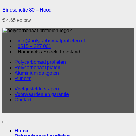
Eindschotje 80 – Hoog
€
4,65
ex btw
info@polycarbonaatprofielen.nl
0515 – 227 061
Hommerts / Sneek, Friesland
Polycarbonaat profielen
Polycarbonaat platen
Aluminium dakgoten
Rubber
Veelgestelde vragen
Voorwaarden en garantie
Contact
Home