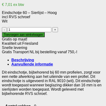
€
7,01
ex btw
Eindschotje 60 – Sierlijst – Hoog
incl RVS schroef
Wit
Eindschotje
60
Toevoegen aan winkelwagen
-
Gratis op maat!
Sierlijst
Kwaliteit uit Friesland
-
Snelle levering
Hoog
Gratis Transport NL bij bestelling vanaf 750,-!
aantal
Beschrijving
Aanvullende informatie
Dit eindschotje, bijbehorend bij 60 mm profielen, zorgt voor
een nette afwerking aan het uiteinde van een profiel. Dit
eindschotje is uitgevoerd in RAL 9010 (wit). Dit eindschotje
wordt toegepast wanneer beglazing dikker dan 16 mm is en
sierlijsten worden toegepast. Wordt geleverd met
bijbehorende RVS schroef.