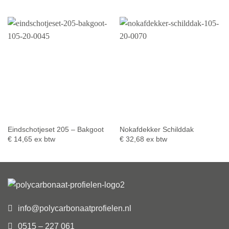
Eindschotjeset 205 – Bakgoot
Nokafdekker Schilddak
€
14,65
ex btw
€
32,68
ex btw
info@polycarbonaatprofielen.nl
0515 – 227 061