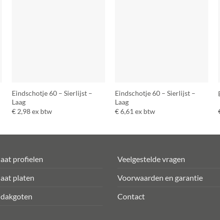
Eindschotje 60 – Sierlijst –
Eindschotje 60 – Sierlijst –
Laag
Laag
€
2,98
ex btw
€
6,61
ex btw
aat profielen
Veelgestelde vragen
aat platen
Voorwaarden en garantie
 dakgoten
Contact