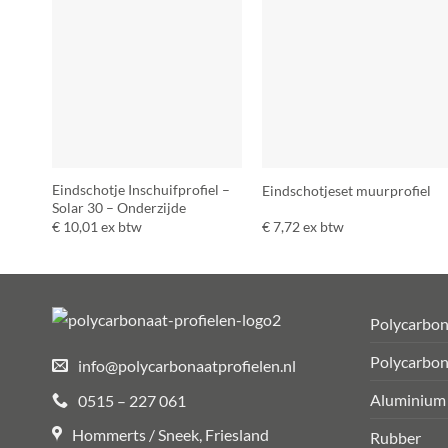
Eindschotje Inschuifprofiel –
Eindschotjeset muurprofiel
Solar 30 – Onderzijde
€
10,01
ex btw
€
7,72
ex btw
Polycarbon
Polycarbon
info@polycarbonaatprofielen.nl
Aluminium
0515 – 227 061
Hommerts / Sneek, Friesland
Rubber