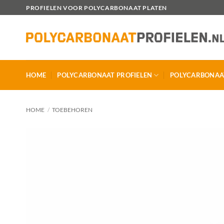
Ga
PROFIELEN VOOR POLYCARBONAAT PLATEN
naar
inhoud
HOME
POLYCARBONAAT PROFIELEN
POLYCARBONAA
HOME
/
TOEBEHOREN