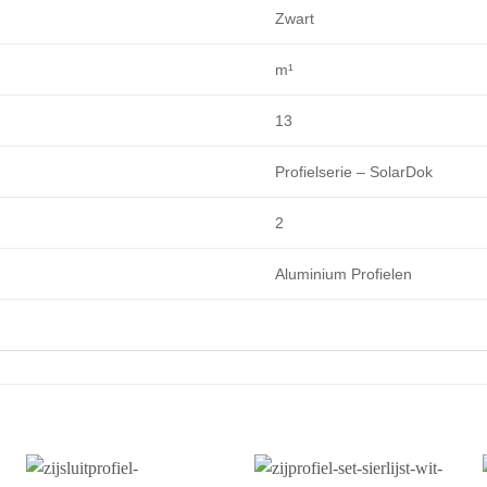
Zwart
m¹
13
Profielserie – SolarDok
2
Aluminium Profielen