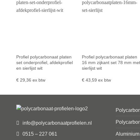
Profiel polycarbonaat platen
Profiel polycarbonaat platen
set onderprofiel, afdekprofiel
16 mm zijkant set 78 mm me
en sierlijst wit
sierlijst wit
€
29,36
ex btw
€
43,59
ex btw
Polycarbon
Polycarbon
info@polycarbonaatprofielen.nl
0515 – 227 061
Aluminium