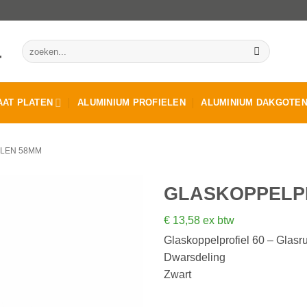
Zoeken
naar:
AT PLATEN
ALUMINIUM PROFIELEN
ALUMINIUM DAKGOTE
ELEN 58MM
GLASKOPPELPR
€
13,58
ex btw
Glaskoppelprofiel 60 – Glasr
Dwarsdeling
Zwart