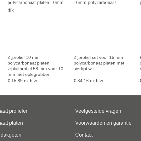
Zijprofiel 10 mm
Zijprofiel set voor 16 mm
t
polycarbonaat platen
polycarbonaat platen met
zijsluitprofiel 58 mm voor 10
sierlijst wit
mm met oplegrubber
€
15,89
ex btw
€
34,16
ex btw
aat profielen
Veelgestelde vragen
aat platen
Voorwaarden en garantie
 dakgoten
Contact