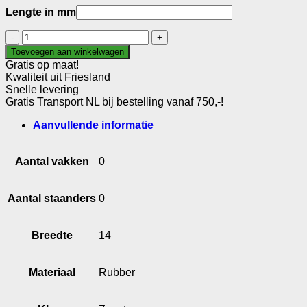
Lengte in mm
Glasrubber
9mm
Toevoegen aan winkelwagen
aantal
Gratis op maat!
Kwaliteit uit Friesland
Snelle levering
Gratis Transport NL bij bestelling vanaf 750,-!
Aanvullende informatie
Aantal vakken
0
Aantal staanders
0
Breedte
14
Materiaal
Rubber