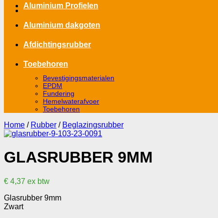
Aluminium Profielen
Aluminium dakgoten
Afdichtingsrubber
Toebehoren
Bevestigingsmaterialen
EPDM
Fundering
Hemelwaterafvoer
Toebehoren
Home
/
Rubber
/
Beglazingsrubber
GLASRUBBER 9MM
€
4,37
ex btw
Glasrubber 9mm
Zwart