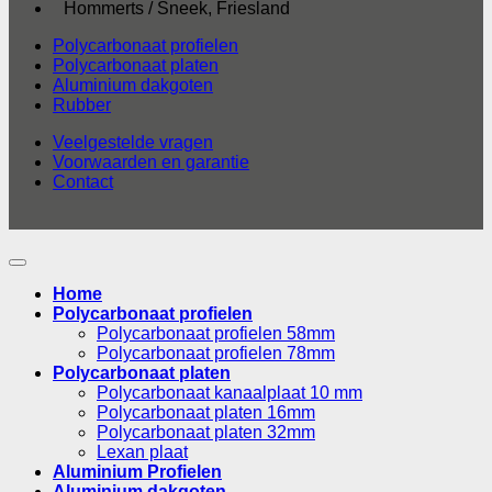
Hommerts / Sneek, Friesland
Polycarbonaat profielen
Polycarbonaat platen
Aluminium dakgoten
Rubber
Veelgestelde vragen
Voorwaarden en garantie
Contact
Home
Polycarbonaat profielen
Polycarbonaat profielen 58mm
Polycarbonaat profielen 78mm
Polycarbonaat platen
Polycarbonaat kanaalplaat 10 mm
Polycarbonaat platen 16mm
Polycarbonaat platen 32mm
Lexan plaat
Aluminium Profielen
Aluminium dakgoten