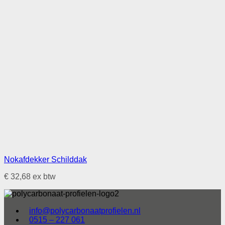
Nokafdekker Schilddak
€
32,68
ex btw
info@polycarbonaatprofielen.nl
0515 – 227 061