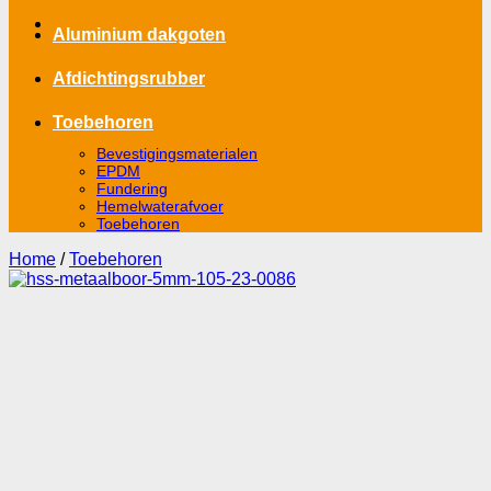
Aluminium dakgoten
Afdichtingsrubber
Toebehoren
Bevestigingsmaterialen
EPDM
Fundering
Hemelwaterafvoer
Toebehoren
Home
/
Toebehoren