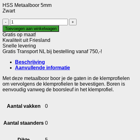
HSS Metaalboor 5mm
Zwart
HSS
Metaalboor
Toevoegen aan winkelwagen
5mm
Gratis op maat!
aantal
Kwaliteit uit Friesland
Snelle levering
Gratis Transport NL bij bestelling vanaf 750,-!
Beschrijving
Aanvullende informatie
Met deze metaalboor boor je de gaten in de klemprofielen
om vervolgens de klemprofielen te bevestigen. Boren is
eenvoudig vanweg de boorsleuf in het klemprofiel.
Aantal vakken
0
Aantal staanders
0
Dikte
5