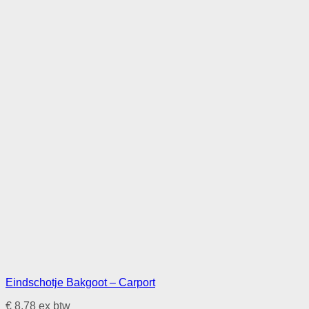
Eindschotje Bakgoot – Carport
€
8,78
ex btw