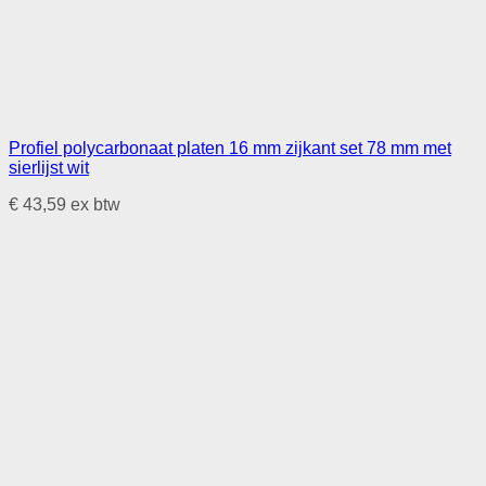
Profiel polycarbonaat platen 16 mm zijkant set 78 mm met
sierlijst wit
€
43,59
ex btw