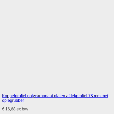
Koppelprofiel polycarbonaat platen afdekprofiel 78 mm met
oplegrubber
€
16,68
ex btw