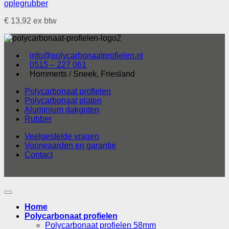
oplegrubber
€
13,92
ex btw
info@polycarbonaatprofielen.nl
0515 – 227 061
Hommerts / Sneek, Friesland
Polycarbonaat profielen
Polycarbonaat platen
Aluminium dakgoten
Rubber
Veelgestelde vragen
Voorwaarden en garantie
Contact
Home
Polycarbonaat profielen
Polycarbonaat profielen 58mm