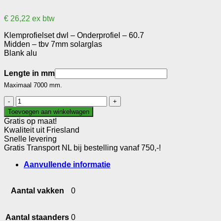
€
26,22
ex btw
Klemprofielset dwl – Onderprofiel – 60.7
Midden – tbv 7mm solarglas
Blank alu
Lengte in mm
Maximaal 7000 mm.
Klemprofielset
dwl
Toevoegen aan winkelwagen
-
Gratis op maat!
Onderprofiel
Kwaliteit uit Friesland
-
Snelle levering
60.7
Gratis Transport NL bij bestelling vanaf 750,-!
aantal
Aanvullende informatie
Aantal vakken
0
Aantal staanders
0