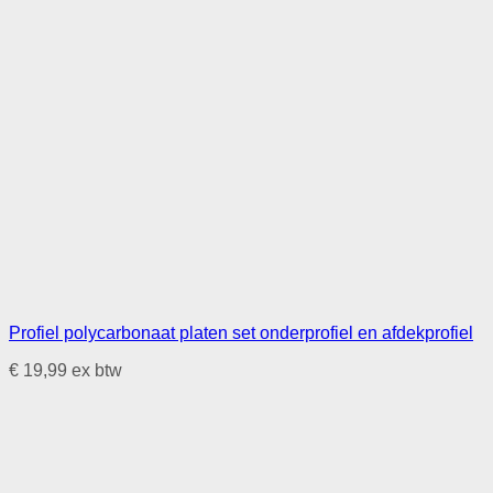
Profiel polycarbonaat platen set onderprofiel en afdekprofiel
€
19,99
ex btw