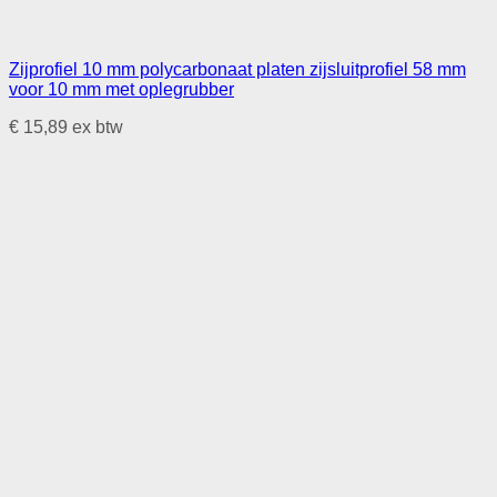
Zijprofiel 10 mm polycarbonaat platen zijsluitprofiel 58 mm
voor 10 mm met oplegrubber
€
15,89
ex btw