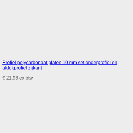
Profiel polycarbonaat platen 10 mm set onderprofiel en
afdekprofiel zijkant
€
21,96
ex btw