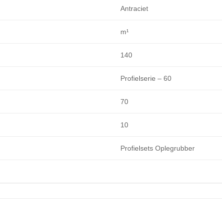
Antraciet
m¹
140
Profielserie – 60
70
10
Profielsets Oplegrubber