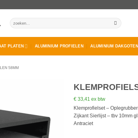
Zoeken
naar:
AT PLATEN
ALUMINIUM PROFIELEN
ALUMINIUM DAKGOTE
ELEN 58MM
KLEMPROFIELS
€
33,41
ex btw
Klemprofielset – Oplegrubber
Zijkant Sierlijst – tbv 10mm g
Antraciet