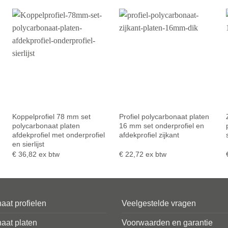
Koppelprofiel 78 mm set
Profiel polycarbonaat platen
polycarbonaat platen
16 mm set onderprofiel en
afdekprofiel met onderprofiel
afdekprofiel zijkant
en sierlijst
€
36,82
ex btw
€
22,72
ex btw
aat profielen
Veelgestelde vragen
aat platen
Voorwaarden en garantie