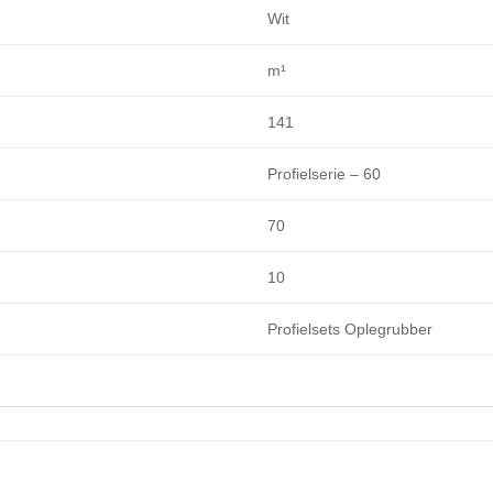
Wit
m¹
141
Profielserie – 60
70
10
Profielsets Oplegrubber