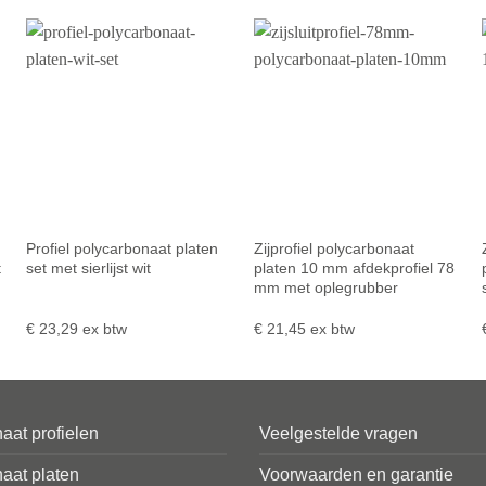
Profiel polycarbonaat platen
Zijprofiel polycarbonaat
t
set met sierlijst wit
platen 10 mm afdekprofiel 78
mm met oplegrubber
€
23,29
ex btw
€
21,45
ex btw
aat profielen
Veelgestelde vragen
aat platen
Voorwaarden en garantie