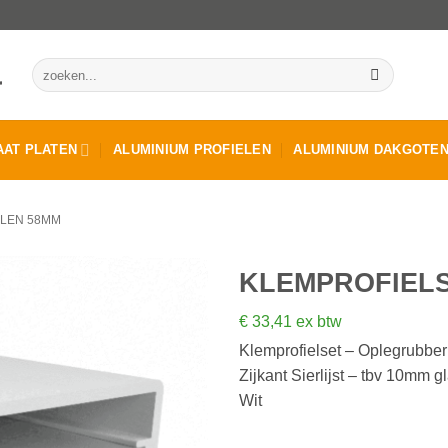
Zoeken
naar:
AT PLATEN
ALUMINIUM PROFIELEN
ALUMINIUM DAKGOTE
ELEN 58MM
KLEMPROFIELS
€
33,41
ex btw
Klemprofielset – Oplegrubber
Zijkant Sierlijst – tbv 10mm g
Wit