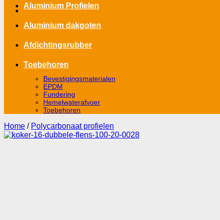
Aluminium Profielen
Aluminium dakgoten
Afdichtingsrubber
Toebehoren
Bevestigingsmaterialen
EPDM
Fundering
Hemelwaterafvoer
Toebehoren
Home
/
Polycarbonaat profielen