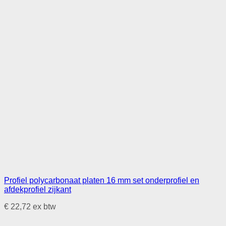
Profiel polycarbonaat platen 16 mm set onderprofiel en
afdekprofiel zijkant
€
22,72
ex btw