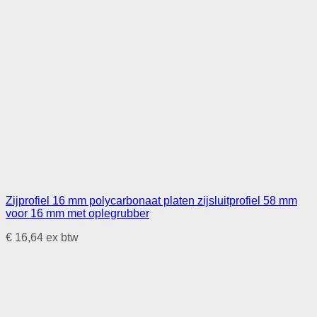
Zijprofiel 16 mm polycarbonaat platen zijsluitprofiel 58 mm
voor 16 mm met oplegrubber
€
16,64
ex btw