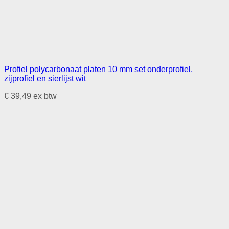
Profiel polycarbonaat platen 10 mm set onderprofiel,
zijprofiel en sierlijst wit
€
39,49
ex btw