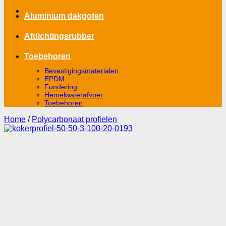
Aluminium dakgoten
Afdichtingsrubber
Toebehoren
Bevestigingsmaterialen
EPDM
Fundering
Hemelwaterafvoer
Toebehoren
Home
/
Polycarbonaat profielen