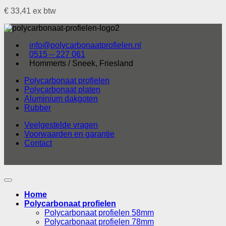
€
33,41
ex btw
info@polycarbonaatprofielen.nl
0515 – 227 061
Hommerts / Sneek, Friesland
Polycarbonaat profielen
Polycarbonaat platen
Aluminium dakgoten
Rubber
Veelgestelde vragen
Voorwaarden en garantie
Contact
Home
Polycarbonaat profielen
Polycarbonaat profielen 58mm
Polycarbonaat profielen 78mm