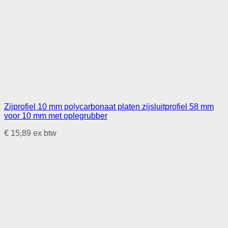
Zijprofiel 10 mm polycarbonaat platen zijsluitprofiel 58 mm
voor 10 mm met oplegrubber
€
15,89
ex btw