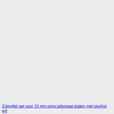
Zijprofiel set voor 10 mm polycarbonaat platen met sierlijst
wit