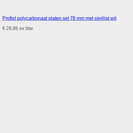
Profiel polycarbonaat platen set 78 mm met sierlijst wit
€
28,86
ex btw