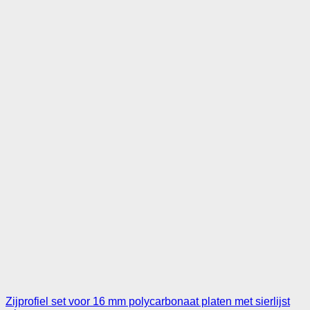
Zijprofiel set voor 16 mm polycarbonaat platen met sierlijst