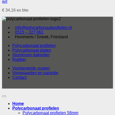
wit
€
34,16
ex btw
info@polycarbonaatprofielen.nl
0515 – 227 061
Hommerts / Sneek, Friesland
Polycarbonaat profielen
Polycarbonaat platen
Aluminium dakgoten
Rubber
Veelgestelde vragen
Voorwaarden en garantie
Contact
Home
Polycarbonaat profielen
Polycarbonaat profielen 58mm