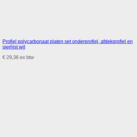
Profiel polycarbonaat platen set onderprofiel, afdekprofiel en
sierlijst wit
€
29,36
ex btw