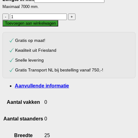
Maximaal 7000 mm.
L-
profiel
Toevoegen aan winkelwagen
25.25.1,5
aantal
Gratis op maat!
Kwaliteit uit Friesland
Snelle levering
Gratis Transport NL bij bestelling vanaf 750,-!
Aanvullende informatie
Aantal vakken
0
Aantal staanders
0
Breedte
25