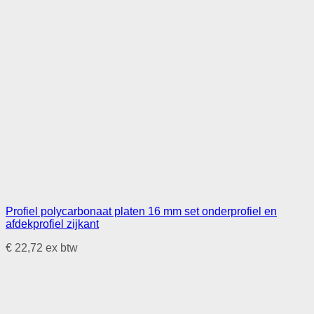
Profiel polycarbonaat platen 16 mm set onderprofiel en
afdekprofiel zijkant
€
22,72
ex btw