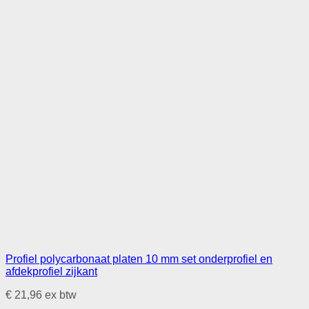
Profiel polycarbonaat platen 10 mm set onderprofiel en
afdekprofiel zijkant
€
21,96
ex btw