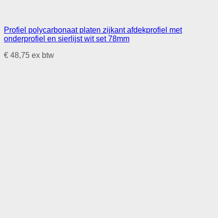
Profiel polycarbonaat platen zijkant afdekprofiel met
onderprofiel en sierlijst wit set 78mm
€
48,75
ex btw