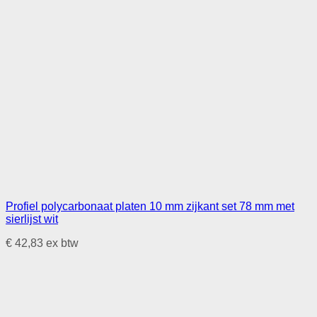
Profiel polycarbonaat platen 10 mm zijkant set 78 mm met
sierlijst wit
€
42,83
ex btw