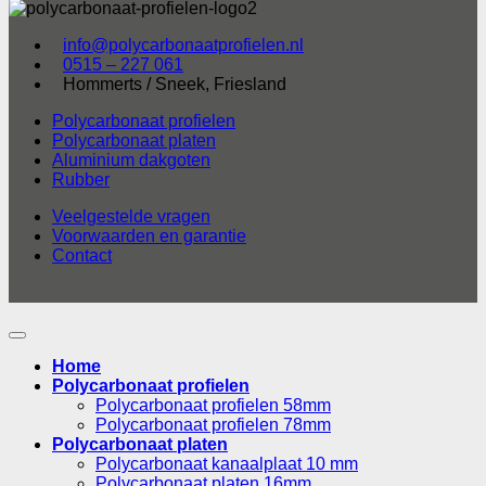
info@polycarbonaatprofielen.nl
0515 – 227 061
Hommerts / Sneek, Friesland
Polycarbonaat profielen
Polycarbonaat platen
Aluminium dakgoten
Rubber
Veelgestelde vragen
Voorwaarden en garantie
Contact
Home
Polycarbonaat profielen
Polycarbonaat profielen 58mm
Polycarbonaat profielen 78mm
Polycarbonaat platen
Polycarbonaat kanaalplaat 10 mm
Polycarbonaat platen 16mm