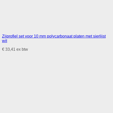
Zijprofiel set voor 10 mm polycarbonaat platen met sierlijst
wit
€
33,41
ex btw