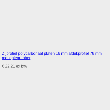
Zijprofiel polycarbonaat platen 16 mm afdekprofiel 78 mm
met oplegrubber
€
22,21
ex btw