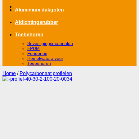
Aluminium dakgoten
Afdichtingsrubber
Toebehoren
Bevestigingsmaterialen
EPDM
Fundering
Hemelwaterafvoer
Toebehoren
Home
/
Polycarbonaat profielen