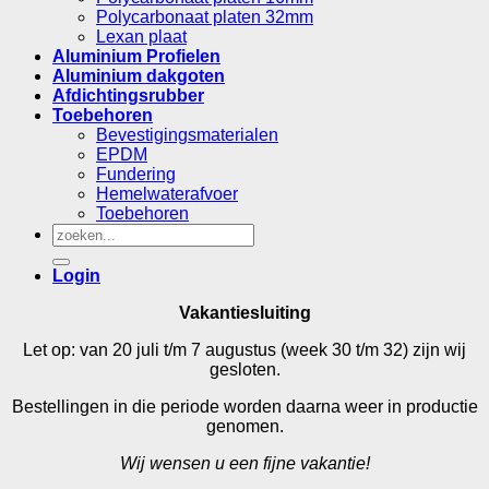
Polycarbonaat platen 32mm
Lexan plaat
Aluminium Profielen
Aluminium dakgoten
Afdichtingsrubber
Toebehoren
Bevestigingsmaterialen
EPDM
Fundering
Hemelwaterafvoer
Toebehoren
Zoeken
naar:
Login
Vakantiesluiting
Let op: van 20 juli t/m 7 augustus (week 30 t/m 32) zijn wij
gesloten.
Bestellingen in die periode worden daarna weer in productie
genomen.
Wij wensen u een fijne vakantie!