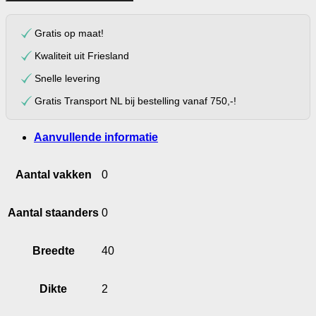
40.30.2
aantal
Gratis op maat!
Kwaliteit uit Friesland
Snelle levering
Gratis Transport NL bij bestelling vanaf 750,-!
Aanvullende informatie
Aantal vakken
0
Aantal staanders
0
Breedte
40
Dikte
2