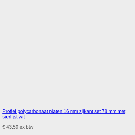
Profiel polycarbonaat platen 16 mm zijkant set 78 mm met
sierlijst wit
€
43,59
ex btw