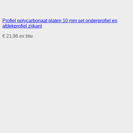
Profiel polycarbonaat platen 10 mm set onderprofiel en
afdekprofiel zijkant
€
21,96
ex btw