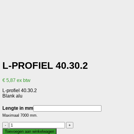
L-PROFIEL 40.30.2
€
5,87
ex btw
L-profiel 40.30.2
Blank alu
Lengte in mm
Maximaal 7000 mm.
L-
profiel
Toevoegen aan winkelwagen