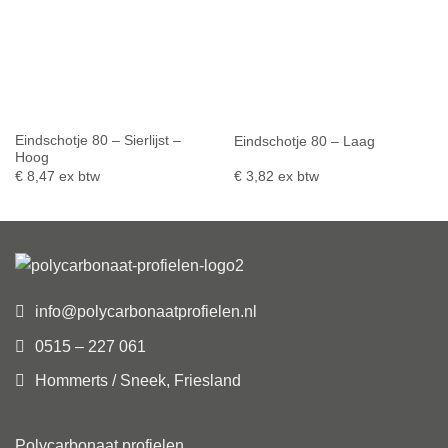
Eindschotje 80 – Sierlijst –
Eindschotje 80 – Laag
Hoog
€
8,47
ex btw
€
3,82
ex btw
info@polycarbonaatprofielen.nl
0515 – 227 061
Hommerts / Sneek, Friesland
Polycarbonaat profielen