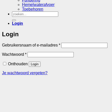
Fundering
Hemelwaterafvoer
Toebehoren
Zoeken
naar:
Login
Login
Vereist
Gebruikersnaam of e-mailadres
*
Vereist
Wachtwoord
*
Onthouden
Login
Je wachtwoord vergeten?