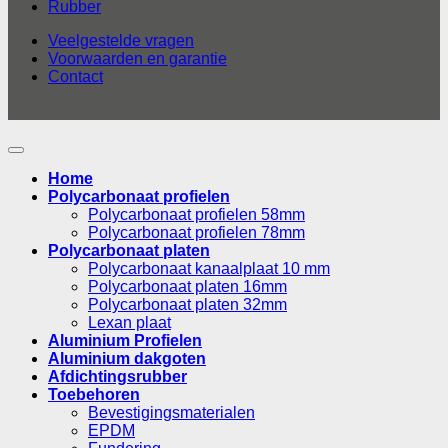
Rubber
Veelgestelde vragen
Voorwaarden en garantie
Contact
Home
Polycarbonaat profielen
Polycarbonaat profielen 58mm
Polycarbonaat profielen 78mm
Polycarbonaat platen
Polycarbonaat kanaalplaat 10 mm
Polycarbonaat platen 16mm
Polycarbonaat platen 32mm
Lexan plaat
Aluminium Profielen
Aluminium dakgoten
Afdichtingsrubber
Toebehoren
Bevestigingsmaterialen
EPDM