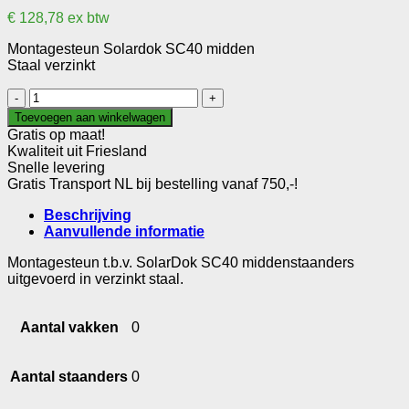
€
128,78
ex btw
Montagesteun Solardok SC40 midden
Staal verzinkt
Montagesteun
Solardok
Toevoegen aan winkelwagen
SC40
Gratis op maat!
midden
Kwaliteit uit Friesland
aantal
Snelle levering
Gratis Transport NL bij bestelling vanaf 750,-!
Beschrijving
Aanvullende informatie
Montagesteun t.b.v. SolarDok SC40 middenstaanders
uitgevoerd in verzinkt staal.
Aantal vakken
0
Aantal staanders
0