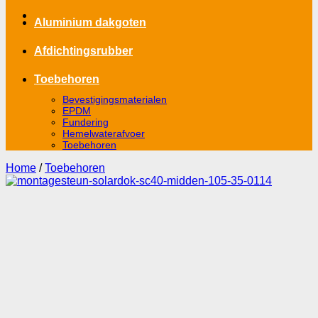
Aluminium dakgoten
Afdichtingsrubber
Toebehoren
Bevestigingsmaterialen
EPDM
Fundering
Hemelwaterafvoer
Toebehoren
Home
/
Toebehoren