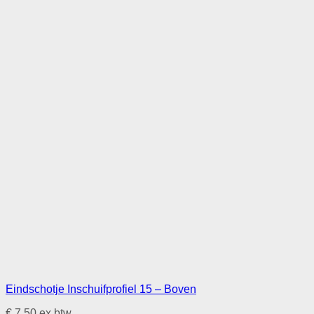
Eindschotje Inschuifprofiel 15 – Boven
€
7,50
ex btw