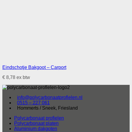
Eindschotje Bakgoot – Carport
€
8,78
ex btw
info@polycarbonaatprofielen.nl
0515 – 227 061
Hommerts / Sneek, Friesland
Polycarbonaat profielen
Polycarbonaat platen
Aluminium dakgoten