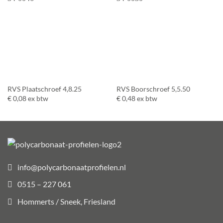
RVS Plaatschroef 4,8.25
RVS Boorschroef 5,5.50
€
0,08
ex btw
€
0,48
ex btw
info@polycarbonaatprofielen.nl
0515 – 227 061
Hommerts / Sneek, Friesland