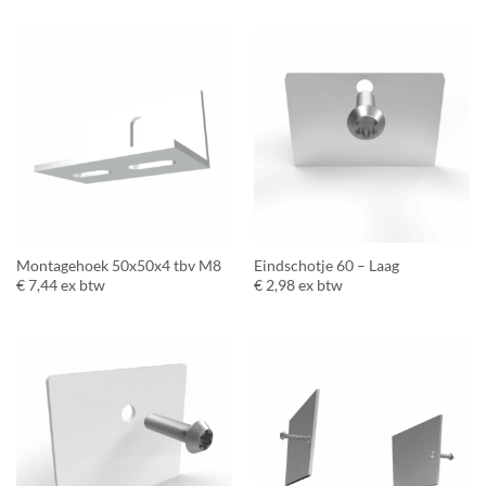
Montagehoek 50x50x4 tbv M8
Eindschotje 60 – Laag
€
7,44
ex btw
€
2,98
ex btw