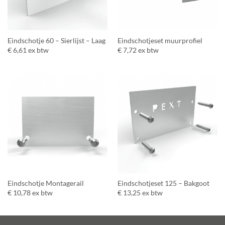
Eindschotje 60 – Sierlijst – Laag
Eindschotjeset muurprofiel
€
6,61
ex btw
€
7,72
ex btw
Eindschotje Montagerail
Eindschotjeset 125 – Bakgoot
€
10,78
ex btw
€
13,25
ex btw