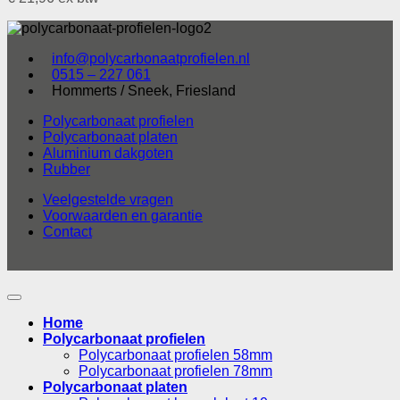
info@polycarbonaatprofielen.nl
0515 – 227 061
Hommerts / Sneek, Friesland
Polycarbonaat profielen
Polycarbonaat platen
Aluminium dakgoten
Rubber
Veelgestelde vragen
Voorwaarden en garantie
Contact
Home
Polycarbonaat profielen
Polycarbonaat profielen 58mm
Polycarbonaat profielen 78mm
Polycarbonaat platen