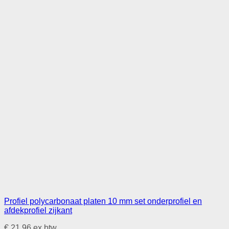
Profiel polycarbonaat platen 10 mm set onderprofiel en
afdekprofiel zijkant
€
21,96
ex btw