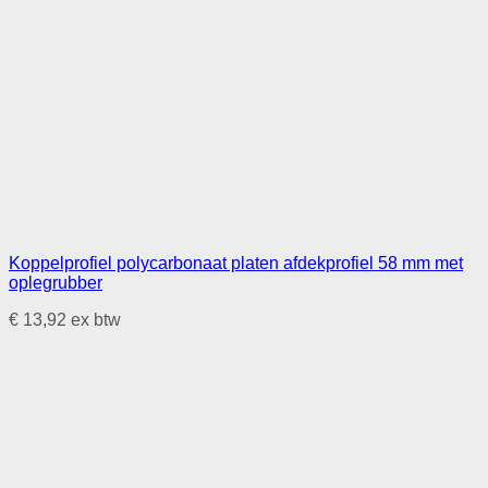
Koppelprofiel polycarbonaat platen afdekprofiel 58 mm met
oplegrubber
€
13,92
ex btw