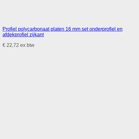
Profiel polycarbonaat platen 16 mm set onderprofiel en
afdekprofiel zijkant
€
22,72
ex btw