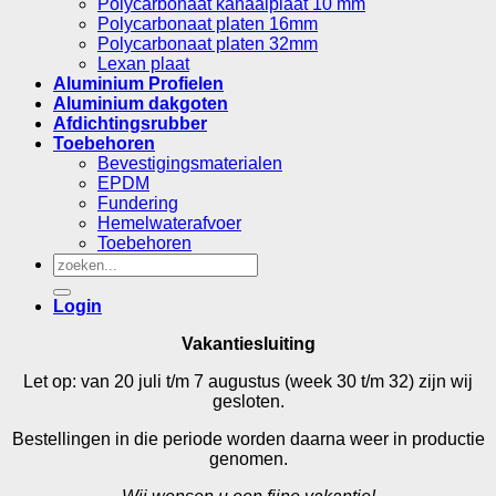
Polycarbonaat kanaalplaat 10 mm
Polycarbonaat platen 16mm
Polycarbonaat platen 32mm
Lexan plaat
Aluminium Profielen
Aluminium dakgoten
Afdichtingsrubber
Toebehoren
Bevestigingsmaterialen
EPDM
Fundering
Hemelwaterafvoer
Toebehoren
Zoeken
naar:
Login
Vakantiesluiting
Let op: van 20 juli t/m 7 augustus (week 30 t/m 32) zijn wij
gesloten.
Bestellingen in die periode worden daarna weer in productie
genomen.