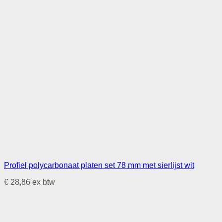
Profiel polycarbonaat platen set 78 mm met sierlijst wit
€
28,86
ex btw