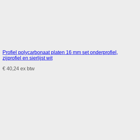
Profiel polycarbonaat platen 16 mm set onderprofiel,
zijprofiel en sierlijst wit
€
40,24
ex btw