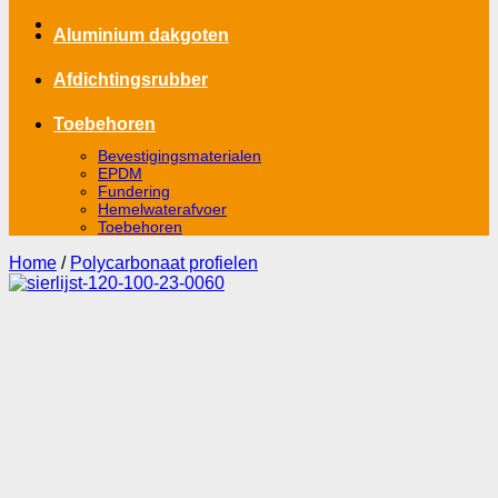
Aluminium dakgoten
Afdichtingsrubber
Toebehoren
Bevestigingsmaterialen
EPDM
Fundering
Hemelwaterafvoer
Toebehoren
Home
/
Polycarbonaat profielen