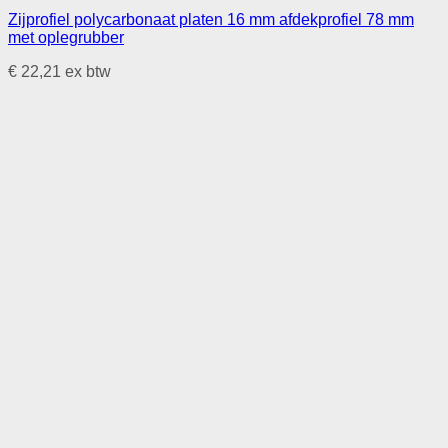
Zijprofiel polycarbonaat platen 16 mm afdekprofiel 78 mm
met oplegrubber
€
22,21
ex btw