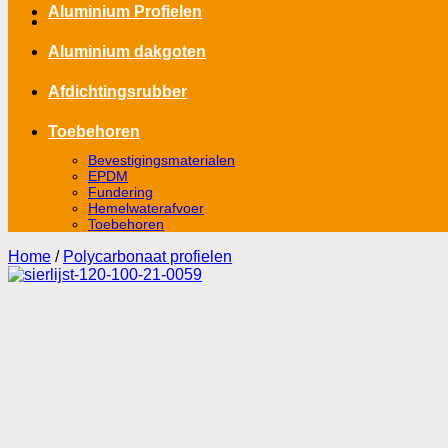
Aluminium Profielen
Aluminium dakgoten
Afdichtingsrubber
Toebehoren
Bevestigingsmaterialen
EPDM
Fundering
Hemelwaterafvoer
Toebehoren
Home
/
Polycarbonaat profielen