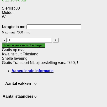
€
12,18
ex btw
Sierlijst 80
Midden
Wit
Lengte in mm
Maximaal 7000 mm.
Sierlijst
80
Toevoegen aan winkelwagen
aantal
Gratis op maat!
Kwaliteit uit Friesland
Snelle levering
Gratis Transport NL bij bestelling vanaf 750,-!
Aanvullende informatie
Aantal vakken
0
Aantal staanders
0