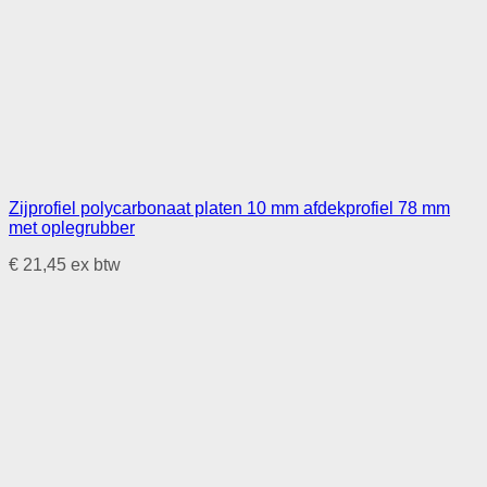
Zijprofiel polycarbonaat platen 10 mm afdekprofiel 78 mm
met oplegrubber
€
21,45
ex btw