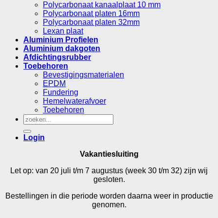
Polycarbonaat kanaalplaat 10 mm
Polycarbonaat platen 16mm
Polycarbonaat platen 32mm
Lexan plaat
Aluminium Profielen
Aluminium dakgoten
Afdichtingsrubber
Toebehoren
Bevestigingsmaterialen
EPDM
Fundering
Hemelwaterafvoer
Toebehoren
Zoeken
naar:
Login
Vakantiesluiting
Let op: van 20 juli t/m 7 augustus (week 30 t/m 32) zijn wij
gesloten.
Bestellingen in die periode worden daarna weer in productie
genomen.