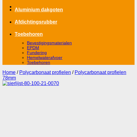
Aluminium dakgoten
Afdichtingsrubber
Toebehoren
Bevestigingsmaterialen
EPDM
Fundering
Hemelwaterafvoer
Toebehoren
Home
/
Polycarbonaat profielen
/
Polycarbonaat profielen
78mm