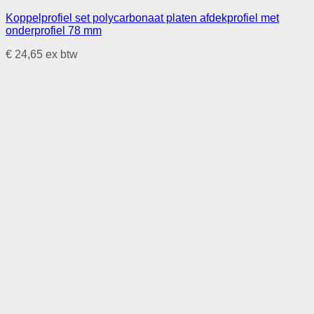
Koppelprofiel set polycarbonaat platen afdekprofiel met
onderprofiel 78 mm
€
24,65
ex btw