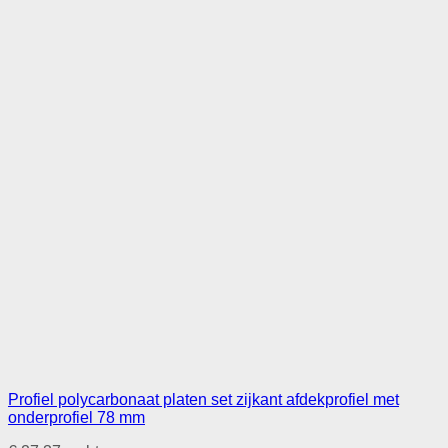
Profiel polycarbonaat platen set zijkant afdekprofiel met
onderprofiel 78 mm