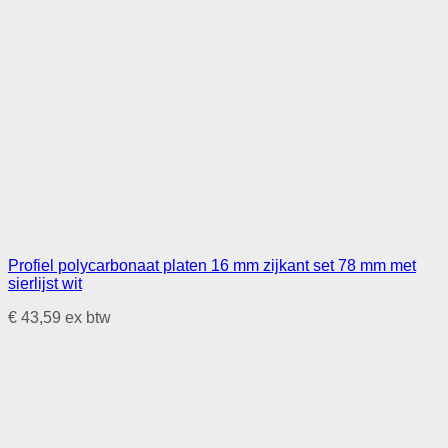
Profiel polycarbonaat platen 16 mm zijkant set 78 mm met
sierlijst wit
€
43,59
ex btw