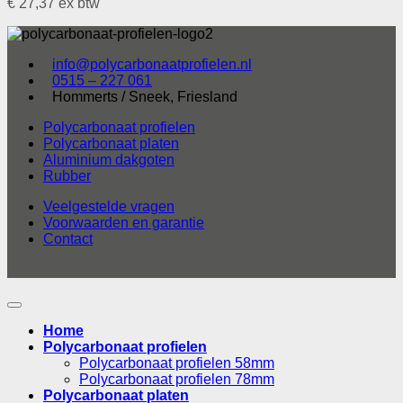
€
27,37
ex btw
info@polycarbonaatprofielen.nl
0515 – 227 061
Hommerts / Sneek, Friesland
Polycarbonaat profielen
Polycarbonaat platen
Aluminium dakgoten
Rubber
Veelgestelde vragen
Voorwaarden en garantie
Contact
Home
Polycarbonaat profielen
Polycarbonaat profielen 58mm
Polycarbonaat profielen 78mm
Polycarbonaat platen