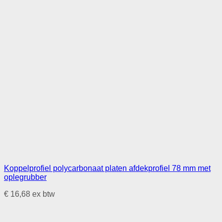
Koppelprofiel polycarbonaat platen afdekprofiel 78 mm met
oplegrubber
€
16,68
ex btw