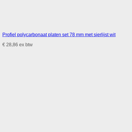
Profiel polycarbonaat platen set 78 mm met sierlijst wit
€
28,86
ex btw