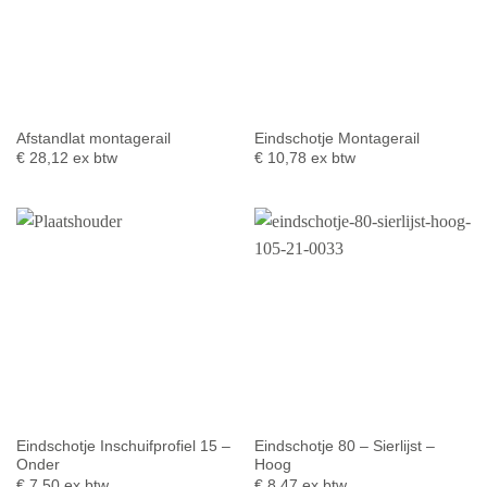
Afstandlat montagerail
Eindschotje Montagerail
€
28,12
ex btw
€
10,78
ex btw
Eindschotje Inschuifprofiel 15 –
Eindschotje 80 – Sierlijst –
Onder
Hoog
€
7,50
ex btw
€
8,47
ex btw