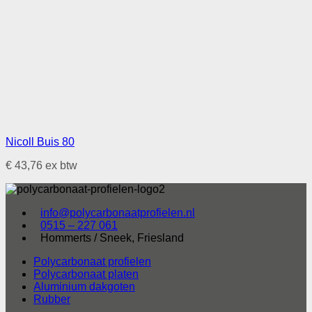
Nicoll Buis 80
€
43,76
ex btw
info@polycarbonaatprofielen.nl
0515 – 227 061
Hommerts / Sneek, Friesland
Polycarbonaat profielen
Polycarbonaat platen
Aluminium dakgoten
Rubber