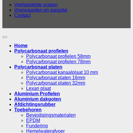
Veelgestelde vragen
Voorwaarden en garantie
Contact
Home
Polycarbonaat profielen
Polycarbonaat profielen 58mm
Polycarbonaat profielen 78mm
Polycarbonaat platen
Polycarbonaat kanaalplaat 10 mm
Polycarbonaat platen 16mm
Polycarbonaat platen 32mm
Lexan plaat
Aluminium Profielen
Aluminium dakgoten
Afdichtingsrubber
Toebehoren
Bevestigingsmaterialen
EPDM
Fundering
Hemelwaterafvoer