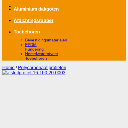
Aluminium dakgoten
Afdichtingsrubber
Toebehoren
Bevestigingsmaterialen
EPDM
Fundering
Hemelwaterafvoer
Toebehoren
Home
/
Polycarbonaat profielen