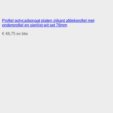
Profiel polycarbonaat platen zijkant afdekprofiel met
onderprofiel en sierlijst wit set 78mm
€
48,75
ex btw