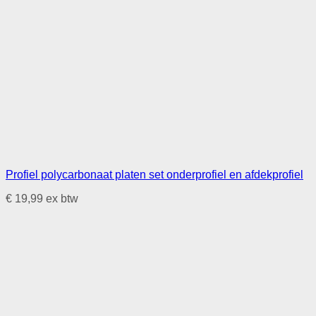
Profiel polycarbonaat platen set onderprofiel en afdekprofiel
€
19,99
ex btw