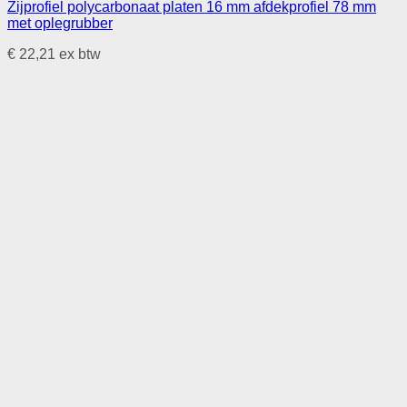
Zijprofiel polycarbonaat platen 16 mm afdekprofiel 78 mm
met oplegrubber
€
22,21
ex btw