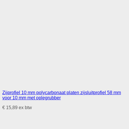
Zijprofiel 10 mm polycarbonaat platen zijsluitprofiel 58 mm
voor 10 mm met oplegrubber
€
15,89
ex btw