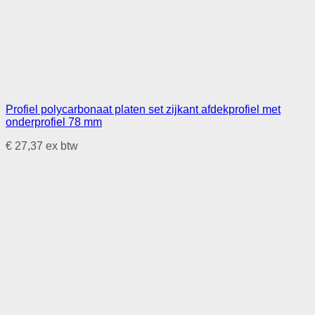
Profiel polycarbonaat platen set zijkant afdekprofiel met
onderprofiel 78 mm
€
27,37
ex btw