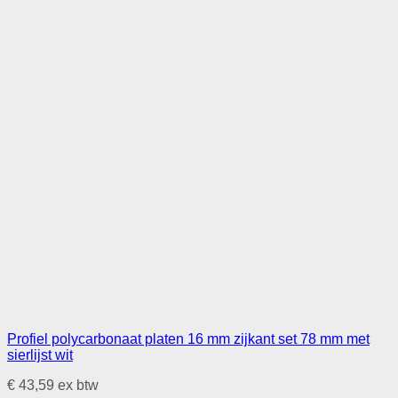
Profiel polycarbonaat platen 16 mm zijkant set 78 mm met
sierlijst wit
€
43,59
ex btw