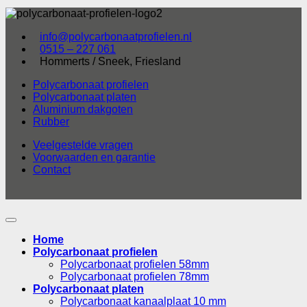
info@polycarbonaatprofielen.nl
0515 – 227 061
Hommerts / Sneek, Friesland
Polycarbonaat profielen
Polycarbonaat platen
Aluminium dakgoten
Rubber
Veelgestelde vragen
Voorwaarden en garantie
Contact
Home
Polycarbonaat profielen
Polycarbonaat profielen 58mm
Polycarbonaat profielen 78mm
Polycarbonaat platen
Polycarbonaat kanaalplaat 10 mm