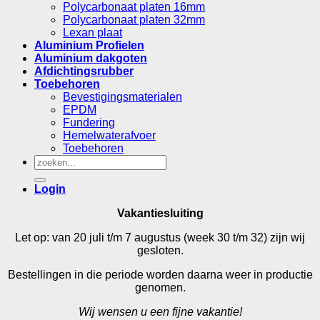
Polycarbonaat platen 16mm
Polycarbonaat platen 32mm
Lexan plaat
Aluminium Profielen
Aluminium dakgoten
Afdichtingsrubber
Toebehoren
Bevestigingsmaterialen
EPDM
Fundering
Hemelwaterafvoer
Toebehoren
Zoeken
naar:
Login
Vakantiesluiting
Let op: van 20 juli t/m 7 augustus (week 30 t/m 32) zijn wij
gesloten.
Bestellingen in die periode worden daarna weer in productie
genomen.
Wij wensen u een fijne vakantie!