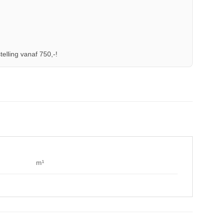
telling vanaf 750,-!
m¹