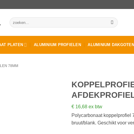
Zoeken
naar:
AT PLATEN
ALUMINIUM PROFIELEN
ALUMINIUM DAKGOTE
ELEN 78MM
KOPPELPROFI
AFDEKPROFIEL
€
16,68
ex btw
Polycarbonaat koppelprofiel 
bruut/blank. Geschikt voor ve