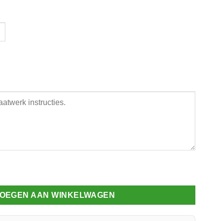
laten afdekprofiel 78 mm met oplegrubber aantal
OEGEN AAN WINKELWAGEN