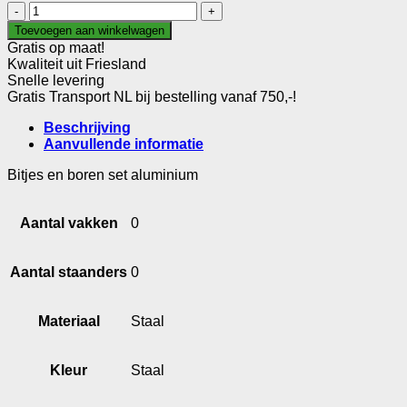
Bitjes
en
Toevoegen aan winkelwagen
boren
Gratis op maat!
set
Kwaliteit uit Friesland
aluminium
Snelle levering
aantal
Gratis Transport NL bij bestelling vanaf 750,-!
Beschrijving
Aanvullende informatie
Bitjes en boren set aluminium
Aantal vakken
0
Aantal staanders
0
Materiaal
Staal
Kleur
Staal