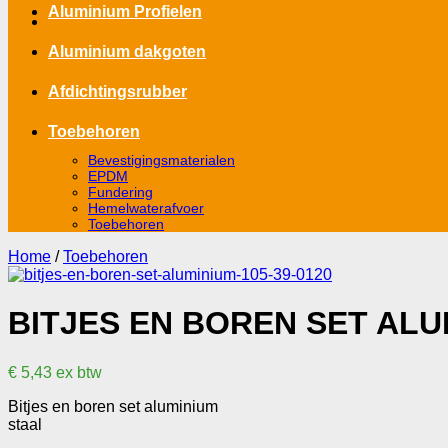
Aluminium Profielen
Aluminium dakgoten
Afdichtingsrubber
Toebehoren
Bevestigingsmaterialen
EPDM
Fundering
Hemelwaterafvoer
Toebehoren
Home
/
Toebehoren
BITJES EN BOREN SET ALU
€
5,43
ex btw
Bitjes en boren set aluminium
staal