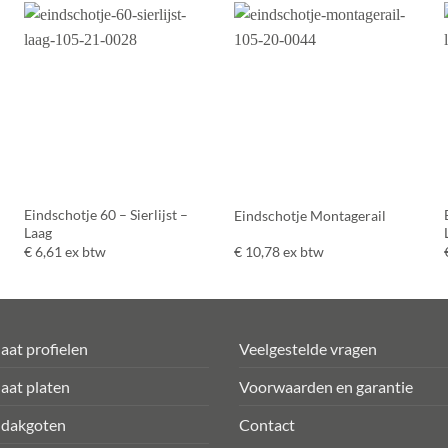
Eindschotje 60 – Sierlijst –
Eindschotje Montagerail
Laag
€
6,61
ex btw
€
10,78
ex btw
aat profielen
Veelgestelde vragen
aat platen
Voorwaarden en garantie
 dakgoten
Contact