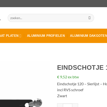
Zoeken
naar:
AT PLATEN
ALUMINIUM PROFIELEN
ALUMINIUM DAKGOTE
EINDSCHOTJE 1
€
9,52
ex btw
Eindschotje 120 – Sierlijst – 
incl RVS schroef
Zwart
Eindschotje 120 - Sierlijst - H