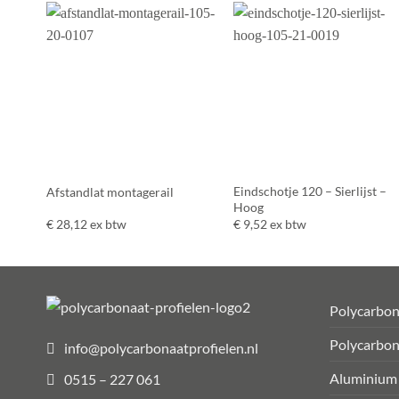
Eindschotje 120 – Sierlijst –
Afstandlat montagerail
Hoog
€
28,12
ex btw
€
9,52
ex btw
Polycarbon
Polycarbon
info@polycarbonaatprofielen.nl
Aluminium
0515 – 227 061