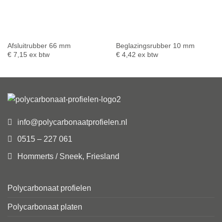
Afsluitrubber 66 mm
Beglazingsrubber 10 mm
€
7,15
ex btw
€
4,42
ex btw
info@polycarbonaatprofielen.nl
0515 – 227 061
Hommerts / Sneek, Friesland
Polycarbonaat profielen
Polycarbonaat platen